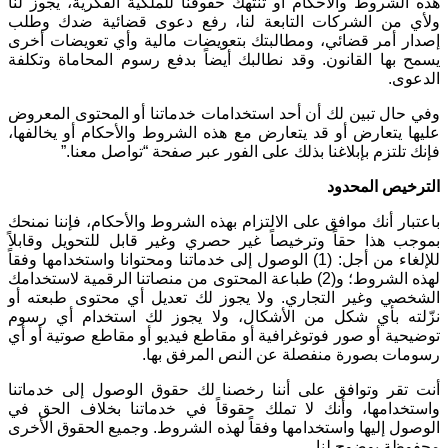
هذه الشروط والأحكام أو تنتهك حقوقنا للملكية الفكرية، يجوز لنا
ولأي من الشركات التابعة لنا، رفع دعوى قضائية ضدك وطلب
إصدار أمر قضائي، ومطالبتك بتعويضات مالية وأي تعويضات أخرى
يسمح بها القانون. وقد نطالبك أيضاً بدفع رسوم المحاماة وتكلفة
الدعوى
.
وفي حال تبين لك أن أحد استخدامات خدماتنا أو المحتوى المعروض
عليها يتعارض أو قد يتعارض مع هذه الشروط والأحكام أو يخالفها،
فإنك تلتزم بإبلاغنا بذلك على الفور عبر صفحة “تواصل معنا
”.
الترخيص المحدود
باعتبار أنك موافق على الالتزام بهذه الشروط والأحكام، فإننا نمنحك
بموجب هذا حقاً وترخيصاً غير حصري وغير قابل للتحويل وقابلاً
للإلغاء من أجل: (1) الوصول إلى خدماتنا ومحتوانا واستخدامها وفقاً
لهذه الشروط؛ و(2) طباعة المحتوى من منصاتنا الرقمية لاستخدامك
الشخصي وغير التجاري. ولا يجوز لك تعديل أي محتوى طبعته أو
نزّلته بأي شكل من الأشكال، ولا يجوز لك استخدام أي رسوم
توضيحية أو صور فوتوغرافية أو مقاطع فيديو أو مقاطع صوتية أو أي
رسومات بصورة منفصلة عن النص المرفق بها
.
أنت تقر وتوافق على أننا رخصنا لك حقوق الوصول إلى خدماتنا
واستخدامها، وأنك لا تملك حقوقاً في خدماتنا بخلاف الحق في
الوصول إليها واستخدامها وفقاً لهذه الشروط. وجميع الحقوق الأخرى
محفوظة بوضوح لنا
.