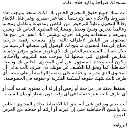
نسمح لك صراحةً بتأكيد خلاف ذلك
.
أنت تملك جميع حقوق المحتوى الخاص بك، لكنك تمنحنا بموجب هذه
الشروط والأحكام حقاً وترخيصاً دائماً غير حصري وغير قابل للإلغاء
وقابلاً للتحويل وقابلاً للترخيص من الباطن ومدفوعاً بالكامل ومجانياً
وعالمياً لتخزين ونسخ وتعديل ومشاركة المحتوى الخاص بك ونشره
وتوزيعه واستخدامه بطريقة أخرى، ويشمل ذلك الحق في منح هذا
المحتوى من الباطن لأطراف ثالثة، وأي منصات رقمية خارجية
تحتاج إلى هذا المحتوى ما يتيح لك الوصول إلى منصاتها الرقمية من
خلال حساب المستخدم الخاص بك، لأي غرض متعلق بتوفير خدماتنا
لنمارس الحقوق التي منحتها لنا بموجب هذه الشروط والأحكام.
وتكون أنت وحدك المسؤول عن أمن المحتوى الخاص بك ونسخه
احتياطياً. كما ويحق لنا الكشف عن هويتك لأي طرف ثالث يدعي أن
المحتوى الذي نشرته أو حمّلته على منصتنا الرقمية أو على منصة أي
طرف ثالث ينتهك حقوقه للملكية الفكرية أو حقوقه في الخصوصية
.
نحتفظ بحقنا في مراجعة أو رفض أو إزالة أي محتوى تقدمه أنت أو
أي طرف ثالث عبر خدماتنا في أي وقت دون إشعار أو بيان للسبب
.
أنت تعلم وتوافق على أنه يحق لنا الاحتفاظ بخادم المحتوى الخاص
بك والنسخ الاحتياطية حتى إن غيرته أو أزلته أو حذفته من العرض
للعموم
.
الروابط