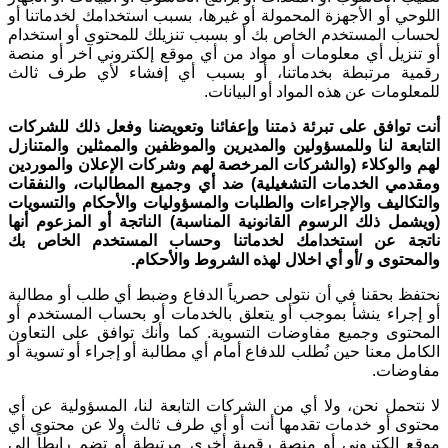
اللوحي أو الأجهزة المحمولة أو غيرها، بسبب استخدامك لخدماتنا أو
لحساب المستخدم الخاص بك أو بسبب تنزيلك للمحتوى أو استخدام
أو تنزيل أي معلومات أو مواد من أي موقع إلكتروني آخر أو منصة
رقمية مرتبطة بخدماتنا، أو بسبب أي إفشاء لأي طرف ثالث
للمعلومات عن هذه المواد أو البيانات
.
أنت توافق على تبرئة ذمتنا وإعفائنا وتعويضنا وفعل ذلك للشركات
التابعة لنا وللمسؤولين والمديرين والموظفين والممثلين والمتنازل
لهم والوكلاء (والشركات المرخصة لهم وشركات الإعلان والموردين
ومقدمي الخدمات التشغيلية) ضد أي وجميع المطالبات، والنفقات
والتكاليف والإجراءات والطلبات والمسؤوليات والأحكام والتسويات
(ويشمل ذلك الرسوم القانونية المناسبة) الناتجة أو المزعوم أنها
ناتجة عن استخدامك لخدماتنا وحساب المستخدم الخاص بك
والمحتوى و /أو أي اخلال لهذه الشروط والأحكام
.
نحتفظ بحقنا في أن نتولى حصرياً الدفاع وضبط أي طلب أو مطالبة
أو إجراء ينشأ بموجب أو يتعلق بالخدمات أو بحساب المستخدم أو
المحتوى وجميع مفاوضات التسوية. كما وأنك توافق على التعاون
الكامل معنا حين نُطلب للدفاع أمام أي مطالبة أو إجراء أو تسوية أو
مفاوضات
.
لا نتحمل نحن، ولا أي من الشركات التابعة لنا، المسؤولية عن أي
محتوى أو خدمات تقدمها أنت أو أي طرف ثالث ولا عن محتوى أي
موقع إلكتروني أو منصة رقمية أخرى مرتبطة أو تضم رابطاً إلى