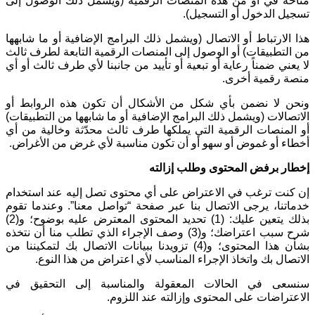
متاحة في أو من هذه المنصات الرقمية (ويشمل ذلك الوصول إلى
تسجيل الدخول أو التسجيل)
.
هذا الارتباط أو الاتصال (ويشمل ذلك البرامج الإضافية أو ما شابهها
من التطبيقات) أو الوصول إلى المنصات الرقمية التابعة لطرف ثالث
لا يعني ضمناً رعاية أو تبعية أو تأييد من جانبنا لأي طرف ثالث أو أي
منصة رقمية أخرى
.
ونحن لا نضمن بأي شكل من الأشكال أن تكون هذه الروابط أو
الاتصالات (ويشمل ذلك البرامج الإضافية أو ما شابهها من التطبيقات)
أو المنصات الرقمية التي يملكها طرف ثالث محدّثة وخالية من أي
أخطاء أو غموض أو سهو أو أن تكون مناسبة لأي غرض من الأغراض
.
إخطار برفض المحتوى وطلب إزالته
إن كنت ترغب في الاعتراض على أي محتوى تصل إليه عند استخدام
خدماتنا، يرجى الاتصال بنا عبر صفحة “تواصل معنا”. وعندما تقوم
بذلك يتعين عليك: (1) تحديد المحتوى المعترض عليه بوضوح؛ و(2)
شرح سبب اعتراضك؛ و(3) وصف الإجراء الذي تطلب منا أن نتخذه
بشأن هذا المحتوى؛ و(4) تزويدنا ببيانات الاتصال بك لتمكيننا من
الاتصال بك واتخاذ الإجراء المناسب لأي اعتراض من هذا النوع
.
سنسعى في الحالات المعقولة والمناسبة إلى التحقيق في
الاعتراضات على المحتوى وإزالته عند اللزوم
.