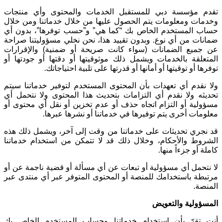
تقدم مؤسسة دبي للمستقبل الخدمات والمحتوى وأي منتجات
وخدمات ومعلومات يتم الحصول عليها من خلال خدماتنا ومن خلال
حساب المستخدم الخاص بك “كما هي” و”حسب توفرها”، بدون أي
ضمانات من أي نوع. وبدون تقييد هذا، نحن نخلي مسؤوليتنا صراحة
عن جميع الضمانات (سواء كانت صريحة أو ضمنية) والإقرارات
المتعلقة بالخدمات ويشمل ذلك موثوقيتها أو دقتها أو جودتها أو
توفرها أو توقيتها أو أمانها أو قدرتها على تلبية احتياجاتك
.
ولا نقدم أي تعهدات بأن المحتوى المستخدم لتوفير خدماتنا سيتم
تحديثه ولا نقدم أي التزامات بتحديث هذا المحتوى ولا نتحمل أي
مسؤولية أو التزام اتجاه حذف أو عدم تخزين أو نقل أي محتوى أو
معلومات أخرى يتم توفيرها في خدماتنا أو نشرها عبرها
.
قد نجري تحديثات على خدماتنا من وقت إلى آخر، ويشمل ذلك هذه
الشروط والأحكام، وخلال ذلك قد لا تتمكن من استخدام خدماتنا
كاملة أو جزءاً منها
.
لا نتحمل أي مسؤولية أو تبعات عن أي مسألة أو قضية ناجمة عن أو
مرتبطة باستخدامك للمنصة أو المحتوى المتوفر عبر أي منتدى عبر
المنصة
.
المسؤولية والتعويض
أنت تقرّ بأن استخدام خدماتنا وحساب المستخدم الخاص بك