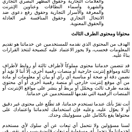
والعلامات التجارية وحقوق المظهر البصري التجاري
والشهرة وأسماء النطاقات وعناوين الإنترنت
والمعرفة والأسرار التجارية وحقوق رفع دعوى ضد
الانتحال التجاري وحقوق المنافسة غير العادلة
والحقوق المعنوية
.
محتوانا ومحتوى الطرف الثالث
الهدف من المحتوى الذي نقدمه للمستخدمين عن خدماتنا هو تقديم
المعلومات فحسب، ولا يجوز الاعتماد عليه كنصيحة لتتخذ القرارات
بناءً عليه
.
قد تتضمن خدماتنا محتوى مملوكاً لأطراف ثالثة أو روابط لأطراف
ثالثة ومواقع إنترنت خارجية أو منصات رقمية أخرى، إلا أننا لا نؤيد أو
نضمن دقة أو صحة أو مناسبة أي رأي أو بيان أو معلومات أو مادة
من أي موقع إنترنت خارجي أو منصة رقمية أخرى أو أي محتوى
يقدمه طرف ثالث ويحمّل أو يربط أو ينشر على مواقع الإنترنت أو
المنصات الرقمية التي نقدمها للمستخدمين عن خدماتنا
.
أنت تقرّ بأنك عندما تستخدم خدماتنا، قد تطّلع على محتوى غير دقيق
أو لا يعوّل عليه، وعليه فإن استخدامك لخدماتنا واعتمادك على
محتواها يقع بالكامل على مسؤوليتك وحدك
.
لسنا مسؤولين ولا نتحمل أي تبعات عن أي سلوك لأي مستخدم
لخدماتنا ولا نتحمل أي مسؤولية أو تبعات قانونية بسبب أي نقص في