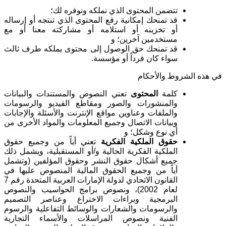
تتضمن المحتوى الذي نملكه ونوفره لك؛
قد تمنحك إمكانية رفع المحتوى الذي تنتجه أو إرساله
أو تخزينه أو استلامه أو مشاركته معنا أو مع
مستخدمين آخرين؛ و
قد تمنحك حق الوصول إلى محتوى يملكه طرف ثالث
سواء كان فرداً أو مؤسسة
.
في هذه الشروط والأحكام
كلمة
المحتوى
تعني النصوص والمستندات والبيانات
والمنشورات والصور ومقاطع الفيديو والرسومات
والملفات وعناوين مواقع الإنترنت والأسئلة والإجابات
وبيانات الاتصال وجميع المعلومات والمواد الأخرى من
أي نوع وشكل؛ و
حقوق الملكية الفكرية
تعني أياً من وجميع حقوق
الملكية الفكرية الحالية و/أو المستقبلية، ويشمل ذلك
جميع أشكال حقوق النشر وحقوق المؤلفين (وتشمل
أياً من وجميع الحقوق المالية المنصوص عليها في
القانون الاتحادي لدولة الإمارات العربية المتحدة رقم 7
لعام 2002)، ونصوص برامج الحواسيب والنصوص
البرمجية وبراءات الاختراع وعناصر التصميم
والرسومات والشعارات والوسائط التفاعلية والرسوم
الفنية ونصوص المراسلات والأسماء التجارية