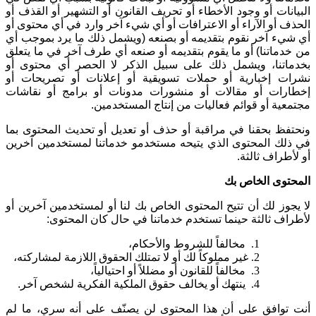
البيانات أو وجود الأخطاء أو تحريف القانون أو التشهير أو القذف أو
الحذف أو الآراء أو الاعترافات أو أي شيء آخر وارد في أي محتوى أو
أي شيء آخر نقوم بتقديمه أو بصنعه (ويشمل ذلك ما يرد بموجب أي
من خدماتنا) أو ما يقوم بتقديمه أو صنعه أي طرف آخر في ما يتعلق
بخدماتنا، ويشمل ذلك على سبيل الذكر لا الحصر أي محتوى أو
نشرات إخبارية أو حملات تسويقية أو إعلانات أو تصريحات أو
إخطارات أو مقالات أو منشورات مدونات أو برامج أو نقاشات
مجتمعية أو قوائم فعاليات من إنتاج المستخدمين
.
ونحتفظ بحقنا في مراقبة أو حذف أو تعديل أو تحديث المحتوى بما
في ذلك المحتوى الذي يتيحه مستخدمو خدماتنا لمستخدمين آخرين
أو لأطراف ثالثة
.
المحتوى الخاص بك
لا يجوز لك أن تتيح المحتوى الخاص بك لنا أو لمستخدمين آخرين أو
لأطراف ثالثة حينما تستخدم خدماتنا في حال كان المحتوى
:
مخالفاً للشروط والأحكام،
غير مملوكاً لك أو لا تمتلك الحقوق اللازمة لمشاركته،
مخالفاً للقانون أو مضللاً أو احتيالياً،
ينتهك أو يخالف حقوق الملكية الفكرية لشخص آخر
.
أنت توافق على أن هذا المحتوى لن يصنّف على أنه سري، ما لم