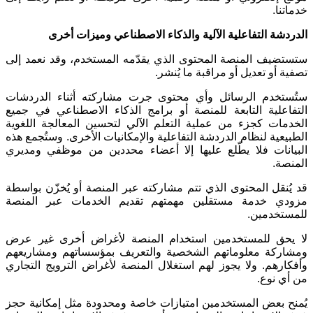
خدماتنا
.
الدردشة التفاعلية الآلية والذكاء الاصطناعي وميزات أخرى
ستستضيف المنصة المحتوى الذي يقدّمه المستخدم، وقد نعمد إلى
تصفية أو تعديل أو مراقبة ما يُنشر
.
ستُستخدم الرسائل وأي محتوى جرت مشاركته أثناء الدردشات
التفاعلية التابعة للمنصة أو برامج الذكاء الاصطناعي في جميع
الخدمات كجزء من عملية التعلم الآلي لتحسين المعالجة اللغوية
الطبيعية لنظام الدردشة التفاعلية والإمكانيات الأخرى. وستُجمع هذه
البيانات فلا يطّلع عليها إلا أعضاء محددين من موظفي ومديري
المنصة
.
قد يُنقل المحتوى الذي تتم مشاركته عبر المنصة أو يُخزّن بواسطة
مزودي خدمة مستقلين مهمتهم تقديم الخدمات عبر المنصة
للمستخدمين
.
لا يحق للمستخدمين استخدام المنصة لأغراض أخرى غير عرض
ومشاركة معلوماتهم الشخصية والتعريف بمؤسساتهم ومشاريعهم
وأفكارهم. ولا يجوز لهم استغلال المنصة لأغراض الترويج التجاري
من أي نوع
.
يُمنح بعض المستخدمين امتيازات خاصة ومحدودة مثل إمكانية حجز