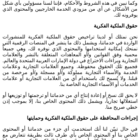
وكما نبين في هذه الشروط والأحكام، فإننا لسنا مسؤولين بأي شكل
من الأشكال عن أي من مزودي الخدمة الخارجيين والمحتوى الذي
يوفرونه لك
.
حقوق الملكية الفكرية
نحن نمتلك أو لدينا تراخيص حقوق الملكية الفكرية للمنشورات
الواردة في خدماتنا، ويشمل ذلك ما ينشر في المنصات الرقمية التي
نمنحك إمكانية استخدامها والمحتوى الذي نوفره لك، وهي جميعاً
محمية وفق القوانين و/أو المعاهدات المتعلقة بالنشر والعلامات
التجارية وبراءات الاختراع في دولة الإمارات العربية المتحدة والعالم.
فجميع تلك الحقوق محفوظة. وجميع العلامات التجارية وعلامات
الخدمة والأسماء التجارية مملوكة و/أو مسجلة و/أو مرخصة من
قبلنا. ولا يُسمح لك باستخدام أي من العلامات التجارية أو علامات
الخدمات أو الأسماء التجارية الخاصة بنا
.
لا يحق لك نسخ أو إعادة إنتاج أي من خدماتنا أو ترجمتها أو توزيعها أو
استغلالها تجارياً، ويشمل ذلك المحتوى الخاص بنا، إلا بموجب إذن
خطي صريح منا
.
إجراءات المحافظة على حقوق الملكية الفكرية وحمايتها
في حال تبيّن لنا أنك استخدمت أي جزء من خدماتنا أو المحتوى
الخاص بنا أو المحتوى الخاص بأي طرف ثالث بطريقة تتعارض مع