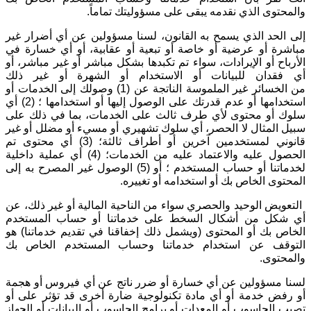
والمحتوى الذي نقدمه يبقى على مسؤوليتك تماماً
.
إلى الحد الذي يسمح به القانون، لسنا مسؤولين عن أي أضرار غير
مباشرة أو عرضية أو خاصة أو تبعية أو عقابية، أو أي خسارة في
الأرباح أو الإيرادات، سواء تم تكبدها بشكل مباشر أو غير مباشر، أو
أي فقدان للبيانات أو الاستخدام أو الشهرة أو غير ذلك
من الخسائر غير الملموسة الناتجة عن (1) وصولك إلى الخدمات أو
استخدامها أو عدم قدرتك على الوصول إليها أو استخدامها ؛ (2) أي
سلوك أو محتوى لأي طرف ثالث على الخدمات، بما في ذلك على
سبيل المثال لا الحصر، أي سلوك تشهيري أو مسيء أو مضلل أو غير
قانوني لمستخدمين آخرين أو أطراف ثالثة؛ (3) أي محتوى تم
الحصول عليه والاعتماد عليه من الخدمات؛ (4) أي عملية داخلية
لخدماتنا أو حساب المستخدم ؛ أو (5) الوصول غير المصرح به إلى
المحتوى الخاص بك أو استخدامه أو تغييره
.
التعويض الوحيد والحصري سواء من الناحية المالية أو غير ذلك، عن
أي شكل من أشكال السخط على خدماتنا أو حساب المستخدم
الخاص بك أو المحتوى (ويشمل ذلك إخفاقنا في تقديم خدماتنا) هو
التوقف عن استخدام خدماتنا وحساب المستخدم الخاص بك
والمحتوى
.
لسنا مسؤولين عن أي خسارة أو ضرر ناتج عن أي فيروس أو هجمة
أو رفض خدمة أو أي مادة تكنولوجية ضارة أخرى قد تؤثر على أو
تصيب الحاسوب أو المعدات أو برامج الحاسوب أو البيانات أو الجهاز