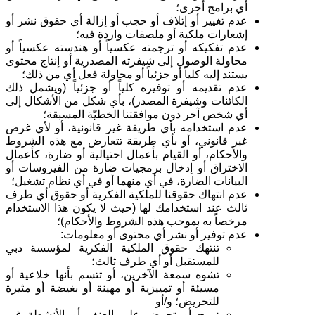
أي برامج أخرى؛
عدم تغيير أو إتلاف أو حجب أو إزالة أي حقوق نشر أو
إشعارات ملكية أو ملصقات واردة فيه؛
عدم تفكيكه أو ترجمته عكسياً أو هندسته عكسياً أو
محاولة الوصول إلى شيفرته المصدرية أو إنتاج محتوى
يستند إليه كلياً أو جزئياً أو محاولة فعل أي من ذلك؛
عدم تقديمه أو توفيره كلياً أو جزئياً (ويشمل ذلك
الكائنات وشيفرة المصدر)، بأي شكل من الأشكال إلى
أي شخص آخر دون موافقتنا الخطيّة المسبقة؛
عدم استخدامه بأي طريقة غير قانونية، أو لأي غرض
غير قانوني، أو بأي طريقة تتعارض مع هذه الشروط
والأحكام، أو القيام بأعمال احتيالية أو ضارة، كأعمال
الاختراق أو إدخال برمجيات ضارة من الفيروسات أو
البيانات الضارة، في أي منهما أو في أي نظام تشغيل؛
عدم انتهاك حقوقنا للملكية الفكرية أو حقوق أي طرف
ثالث عند استخدامك لها (حيث لا يكون هذا الاستخدام
مرخصاً به بموجب هذه الشروط والأحكام)؛
عدم توفير أو نشر أي محتوى أو معلومات
:
تنتهك حقوق الملكية الفكرية لمؤسسة دبي
للمستقبل أو أي طرف ثالث؛
تشوه سمعة الآخرين، أو تتسم بأنها خلاعية أو
مسيئة أو تمييزية أو مهينة أو بغيضة أو مثيرة
للتحريض؛ و/أو
تروج أو تحرض على العنف أو الأنشطة غير